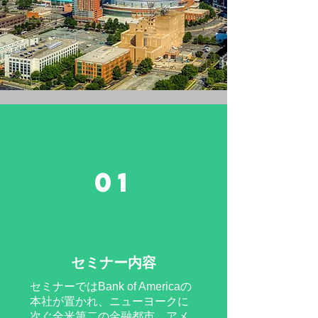
01
セミナー内容
セミナーではBank of Americaの
本社が置かれ、ニューヨークに
次ぐ全米第二の金融都市、アメ