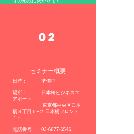
オの形成に繋がります。
02
セミナー概要
日時： 準備中
場所： 日本橋ビジネスエ
アポート
東京都中央区日本
橋３丁目６−２ 日本橋フロント
１F
電話番号：
03-6877-6546